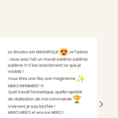
Le 
Le doudou est MAGNIFIQUE
Je l'adore
Ma 
: vous avez fait un travail sublime sublime
dou
sublime !!! C'est exactement ce que je
nom
voulais !
int
Vous êtes une fée, une magicienne
le 
MERCI INFINIMENT !!!
déç
Quel travail fantastique, quelle rapidité
dif
de réalisation de ma commande
etc
per
Vraiment je suis bluffée !
sat
MERCI MERCI et encore MERCI !