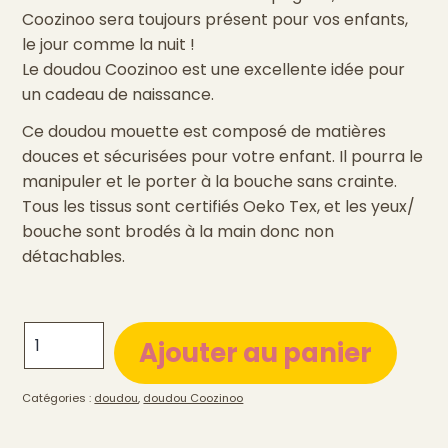
Coozinoo sera toujours présent pour vos enfants,
le jour comme la nuit !
Le doudou Coozinoo est une excellente idée pour
un cadeau de naissance.
Ce doudou mouette est composé de matières
douces et sécurisées pour votre enfant. Il pourra le
manipuler et le porter à la bouche sans crainte.
Tous les tissus sont certifiés Oeko Tex, et les yeux/
bouche sont brodés à la main donc non
détachables.
quantité
Ajouter au panier
de
Doudou
Catégories :
doudou
,
doudou Coozinoo
Roland
le
goéland