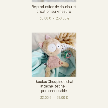
peuvent
Reproduction de doudou et
être
création sur-mesure
choisies
Plage
130,00
€
–
250,00
€
sur
de
la
prix :
page
Ce
130,00 €
du
à
produit
produit
250,00 €
a
plusieurs
variations.
Les
options
peuvent
Doudou Choupinoo chat
être
attache-tétine –
choisies
personnalisable
sur
Plage
32,00
€
–
38,00
€
la
de
page